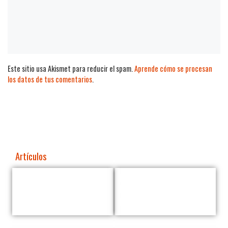
Este sitio usa Akismet para reducir el spam.
Aprende cómo se procesan
los datos de tus comentarios
.
Artículos
Wains: People Analytics
NUWE: Consigue trabajo
estratégico para recursos
haciendo retos de
humanos
programación