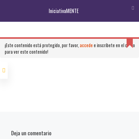
IniciativaMENTE
Inicio
Cursos – Iniciativa Emprendedores
IniciativaMENTE
Las
respuesta
¡Este contenido está protegido, por favor,
accede
e inscríbete en el curso
Artículos
no
para ver este contenido!
es
una
Wains: People Analytics
NUWE: Consigue trabajo
respuesta
estratégico para recursos
haciendo retos de
JSON
humanos
programación
válida.
Descubre las 100 startups
más innovadoras de España
en 2022
Deja un comentario